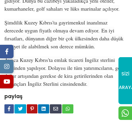
gidiyor.
Dünya bu cazibeyi yakaladıkça yeni oteller,
kumarhaneler, golf sahaları ve lüks marinalar açılıyor.
Şimdilik Kuzey Kıbrıs'ta gayrimenkul inanılmaz
derecede uygun fiyatlı olmaya devam ediyor.
En iyi
fırsatları, dünyanın diğer bir çok ülkesinden daha düşük
maliyet ile alabilmek son derece mümkün.
Ayrıca Kuzey Kıbrıs'ta emlak ticareti İngiliz sterlini
üzerinden yapılıyor. Dolayısı ile tüm yatırımcıların, gerek
SİZİ
değer artışından gerekse de kira getirilerinden olan
kazançları İngiliz Sterlini cinsindendir.
ARAY
paylaş