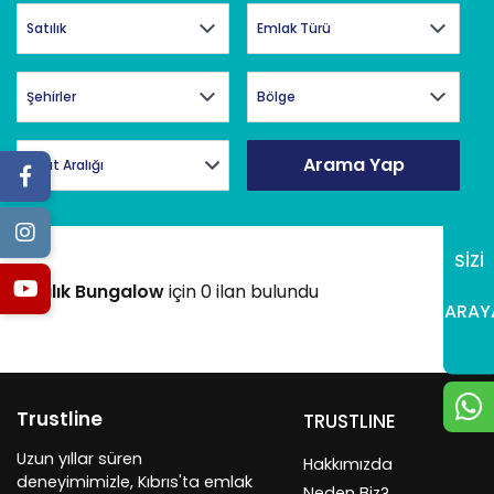
Arama Yap
Fiyat Aralığı
SİZİ
Satılık Bungalow
için 0 ilan bulundu
ARAY
Trustline
TRUSTLINE
Uzun yıllar süren
Hakkımızda
deneyimimizle, Kıbrıs'ta emlak
Neden Biz?