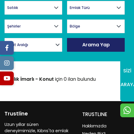
Arama Yap
Fiyat Aralığı
SİZİ
Satılık İmarlı - Konut
için 0 ilan bulundu
ARAY
Trustline
TRUSTLINE
Uzun yıllar süren
Hakkımızda
deneyimimizle, Kıbrıs'ta emlak
Neden Biz?