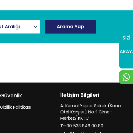
at Aralığı
Arama Yap
SİZİ
ARAY
İletişim Bilgileri
Güvenlik
A: Kemal Yapar Sokak (Kaan
Gizlilik Politikası
Otel Karşısı ) No :1 Girne-
Merkez/ KKTC
T:+90 533 846 00 80