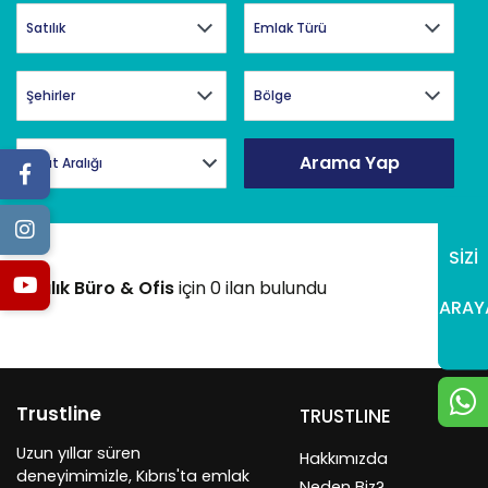
Arama Yap
Fiyat Aralığı
SİZİ
Satılık Büro & Ofis
için 0 ilan bulundu
ARAY
Trustline
TRUSTLINE
Uzun yıllar süren
Hakkımızda
deneyimimizle, Kıbrıs'ta emlak
Neden Biz?