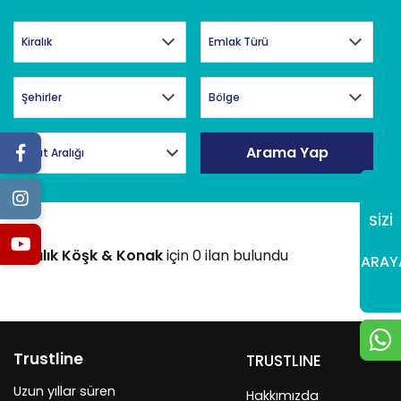
Arama Yap
Fiyat Aralığı
SİZİ
Kiralık Köşk & Konak
için 0 ilan bulundu
ARAY
Trustline
TRUSTLINE
Uzun yıllar süren
Hakkımızda