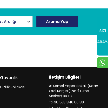
at Aralığı
Arama Yap
SİZİ
ARAY
İletişim Bilgileri
Güvenlik
A: Kemal Yapar Sokak (Kaan
Gizlilik Politikası
Otel Karşısı ) No :1 Girne-
Merkez/ KKTC
T:+90 533 846 00 80