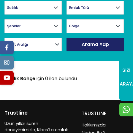
Arama Yap
Fiyat Aralığı
SİZİ
Satılık Bahçe
için 0 ilan bulundu
ARAY
Trustline
TRUSTLINE
Uzun yıllar süren
Hakkımızda
deneyimimizle, Kıbrıs'ta emlak
Neden Biz?