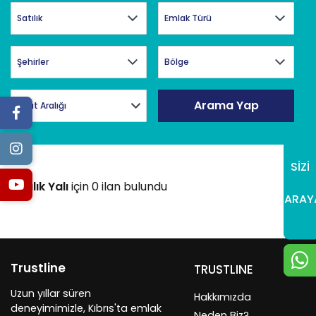
Arama Yap
Fiyat Aralığı
SİZİ
Satılık Yalı
için 0 ilan bulundu
ARAY
Trustline
TRUSTLINE
Uzun yıllar süren
Hakkımızda
deneyimimizle, Kıbrıs'ta emlak
Neden Biz?