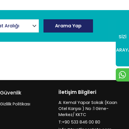
at Aralığı
Arama Yap
SİZİ
ARAY
İletişim Bilgileri
Güvenlik
A: Kemal Yapar Sokak (Kaan
Gizlilik Politikası
Otel Karşısı ) No :1 Girne-
Merkez/ KKTC
T:+90 533 846 00 80