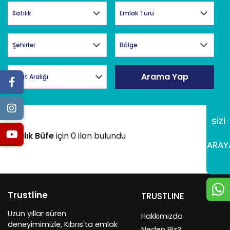
Arama Yap
Fiyat Aralığı
SİZİ
Satılık Büfe
için 0 ilan bulundu
ARAY
Trustline
TRUSTLINE
Uzun yıllar süren
Hakkımızda
deneyimimizle, Kıbrıs'ta emlak
Neden Biz?