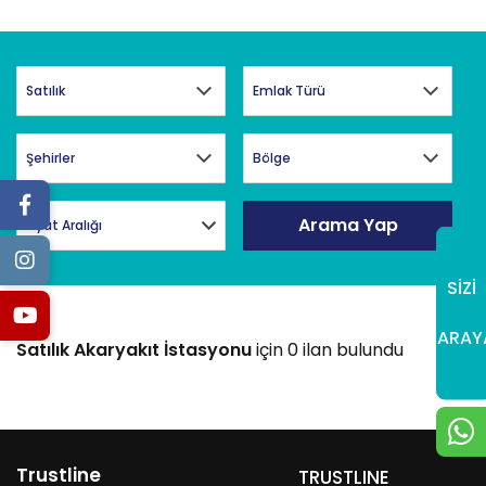
Arama Yap
Fiyat Aralığı
SİZİ
ARAY
Satılık Akaryakıt İstasyonu
için 0 ilan bulundu
Trustline
TRUSTLINE